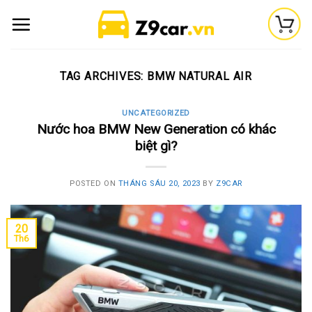
Skip
to
content
TAG ARCHIVES:
BMW NATURAL AIR
UNCATEGORIZED
Nước hoa BMW New Generation có khác
biệt gì?
POSTED ON
THÁNG SÁU 20, 2023
BY
Z9CAR
20
Th6