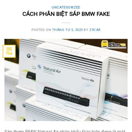
UNCATEGORIZED
CÁCH PHÂN BIỆT SÁP BMW FAKE
POSTED ON
THÁNG TƯ 5, 2023
BY
Z9CAR
05
Th4
Sáp thơm BMW Natural Air nhập khẩu Đức hiện đang là một