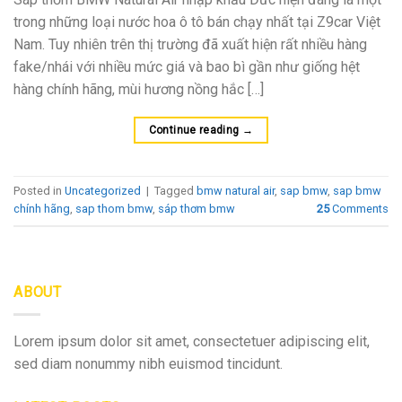
trong những loại nước hoa ô tô bán chạy nhất tại Z9car Việt
Nam. Tuy nhiên trên thị trường đã xuất hiện rất nhiều hàng
fake/nhái với nhiều mức giá và bao bì gần như giống hệt
hàng chính hãng, mùi hương nồng hắc […]
Continue reading
→
Posted in
Uncategorized
|
Tagged
bmw natural air
,
sap bmw
,
sap bmw
chính hãng
,
sap thom bmw
,
sáp thơm bmw
25
Comments
ABOUT
Lorem ipsum dolor sit amet, consectetuer adipiscing elit,
sed diam nonummy nibh euismod tincidunt.