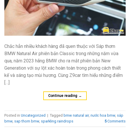
Chắc hẳn nhiều khách hàng đã quen thuộc với Sáp thơm
BMW Natural Air phiên bản Classic trong những năm vừa
qua, năm 2023 hãng BMW cho ra mắt phiên bản New
Generation với sự lột xác hoàn toàn trong phong cách thiết
kế và sáng tạo mùi hương. Cùng Z9car tìm hiểu những điểm
[…]
Continue reading
→
Posted in
Uncategorized
|
Tagged
bmw natural air
,
nước hoa bmw
,
sáp
bmw
,
sap thom bmw
,
sparkling raindrops
5
Comments