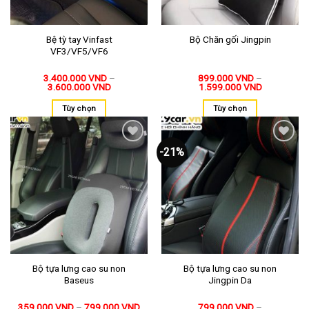
Bệ tỳ tay Vinfast
Bộ Chăn gối Jingpin
VF3/VF5/VF6
3.400.000
VND
–
899.000
VND
–
3.600.000
VND
1.599.000
VND
Tùy chọn
Tùy chọn
-21%
Thêm
Thêm
vào
vào
yêu
yêu
thích
thích
Bộ tựa lưng cao su non
Bộ tựa lưng cao su non
Baseus
Jingpin Da
359.000
VND
–
799.000
VND
799.000
VND
–