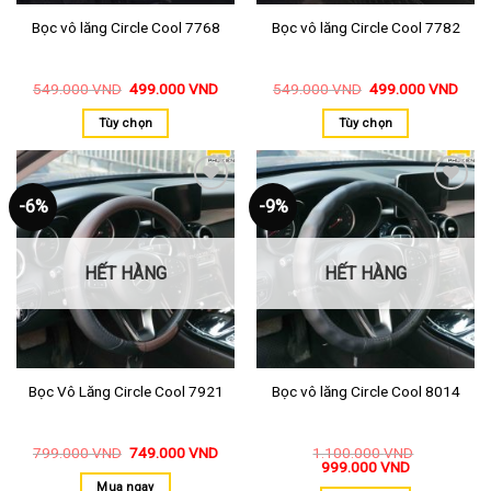
Bọc vô lăng Circle Cool 7768
Bọc vô lăng Circle Cool 7782
549.000
VND
499.000
VND
549.000
VND
499.000
VND
Tùy chọn
Tùy chọn
-6%
-9%
Thêm
Thêm
vào
vào
yêu
yêu
thích
thích
HẾT HÀNG
HẾT HÀNG
Bọc Vô Lăng Circle Cool 7921
Bọc vô lăng Circle Cool 8014
799.000
VND
749.000
VND
1.100.000
VND
999.000
VND
Mua ngay