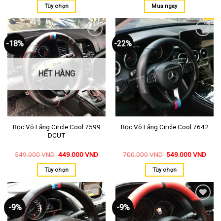
Tùy chọn
Mua ngay
-18%
-22%
Thêm
Thêm
vào
vào
yêu
yêu
thích
thích
HẾT HÀNG
Bọc Vô Lăng Circle Cool 7599
Bọc Vô Lăng Circle Cool 7642
DCUT
549.000
VND
449.000
VND
700.000
VND
549.000
VND
Tùy chọn
Tùy chọn
-9%
-9%
Thêm
Thêm
vào
vào
yêu
yêu