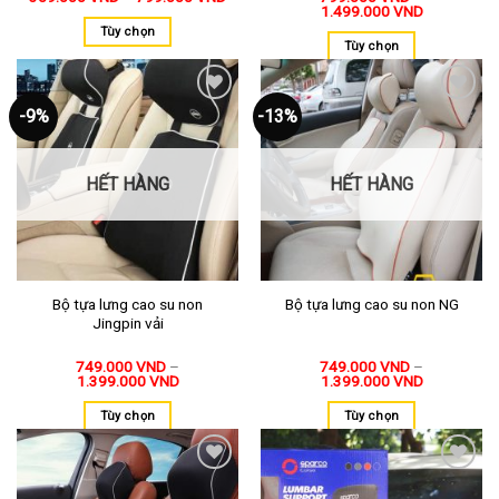
1.499.000
VND
Tùy chọn
Tùy chọn
-9%
-13%
Thêm
Thêm
vào
vào
yêu
yêu
thích
thích
HẾT HÀNG
HẾT HÀNG
Bộ tựa lưng cao su non
Bộ tựa lưng cao su non NG
Jingpin vải
749.000
VND
–
749.000
VND
–
1.399.000
VND
1.399.000
VND
Tùy chọn
Tùy chọn
Thêm
Thêm