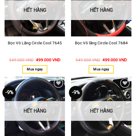
thích
thích
HẾT HÀNG
HẾT HÀNG
Bọc Vô Lăng Circle Cool 7645
Bọc Vô lăng Circle Cool 7684
549.000
VND
499.000
VND
549.000
VND
499.000
VND
Mua ngay
Mua ngay
-9%
-9%
Thêm
Thêm
vào
vào
yêu
yêu
thích
thích
HẾT HÀNG
HẾT HÀNG