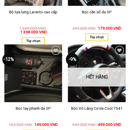
Bộ tựa lưng Larento cao cấp
Bọc cần số da 3P
1.549.000
VND
239.000
VND
179.000
VND
1.398.000
VND
Tùy chọn
Tùy chọn
-12%
-9%
Thêm
Thêm
vào
vào
yêu
yêu
thích
thích
HẾT HÀNG
Bọc tay phanh da 3P
Bọc Vô Lăng Circle Cool 7541
169.000
VND
149.000
VND
549.000
VND
499.000
VND