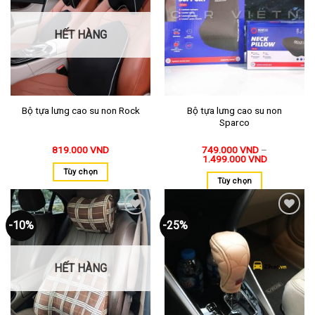
vào
vào
yêu
yêu
thích
thích
HẾT HÀNG
Bộ tựa lưng cao su non
Bộ tựa lưng cao su non Rock
Sparco
819.000
VND
749.000
VND
–
1.499.000
VND
Tùy chọn
Tùy chọn
-10%
-25%
Thêm
Thêm
vào
vào
yêu
yêu
thích
thích
HẾT HÀNG