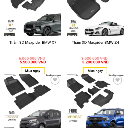
yêu
yêu
thích
thích
Thảm 3D Maxpider BMW X7
Thảm 3D Maxpider BMW Z4
6.000.000
VND
3.500.000
VND
5.500.000
VND
3.200.000
VND
Mua ngay
Mua ngay
Thêm
Thêm
vào
vào
yêu
yêu
thích
thích