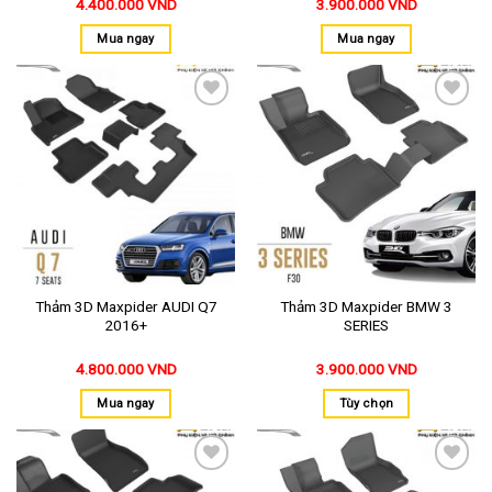
4.400.000
VND
3.900.000
VND
Mua ngay
Mua ngay
Thêm
Thêm
vào
vào
yêu
yêu
thích
thích
Thảm 3D Maxpider AUDI Q7
Thảm 3D Maxpider BMW 3
2016+
SERIES
4.800.000
VND
3.900.000
VND
Mua ngay
Tùy chọn
Thêm
Thêm