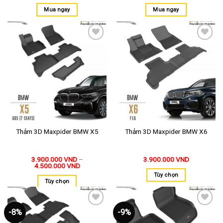
Mua ngay
Mua ngay
Thêm
Thêm
vào
vào
yêu
yêu
thích
thích
Thảm 3D Maxpider BMW X5
Thảm 3D Maxpider BMW X6
3.900.000
VND
–
3.900.000
VND
4.500.000
VND
Tùy chọn
Tùy chọn
-8%
-9%
Thêm
Thêm
vào
vào