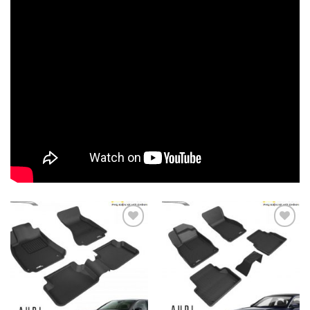
Thêm
Thêm
vào
vào
yêu
yêu
thích
thích