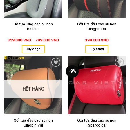
Bộ tựa lưng cao su non
Gối tựa đầu cao su non
Baseus
Jingpin Da
359.000
VND
–
799.000
VND
399.000
VND
Tùy chọn
Tùy chọn
-9%
Thêm
Thêm
vào
vào
yêu
yêu
thích
thích
HẾT HÀNG
Gối tựa đầu cao su non
Gối tựa đầu cao su non
Jingpin Vải
Sparco da