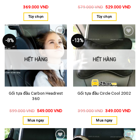
369.000
VND
579.000
VND
529.000
VND
Tùy chọn
Tùy chọn
-8%
-13%
Thêm
Thêm
vào
vào
yêu
yêu
thích
thích
HẾT HÀNG
HẾT HÀNG
Gối tựa đầu Carbon Headrest
Gối tựa đầu Circle Cool 2002
360
599.000
VND
549.000
VND
399.000
VND
349.000
VND
Mua ngay
Mua ngay