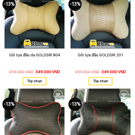
-13%
-13%
Thêm
Thêm
vào
vào
yêu
yêu
thích
thích
Gối tựa đầu da GOLDSIR 804
Gối tựa đầu GOLDSIR 201
399.000
VND
349.000
VND
399.000
VND
349.000
VND
Tùy chọn
Tùy chọn
-13%
-13%
Thêm
Thêm
vào
vào
yêu
yêu
thích
thích