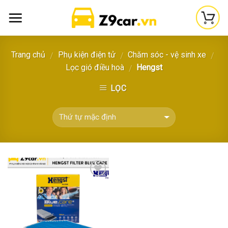
Skip
to
content
Trang chủ
Phụ kiện điện tử
Chăm sóc - vệ sinh xe
/
/
/
Lọc gió điều hoà
Hengst
/
LỌC
Thêm
vào
yêu
thích