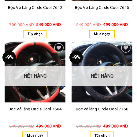
Bọc Vô Lăng Circle Cool 7642
Bọc Vô Lăng Circle Cool 7645
700.000
VND
549.000
VND
549.000
VND
499.000
VND
Tùy chọn
Mua ngay
-9%
-9%
Thêm
Thêm
vào
vào
yêu
yêu
thích
thích
HẾT HÀNG
HẾT HÀNG
Bọc Vô lăng Circle Cool 7684
Bọc vô lăng Circle Cool 7768
549.000
VND
499.000
VND
549.000
VND
499.000
VND
Mua ngay
Tùy chọn