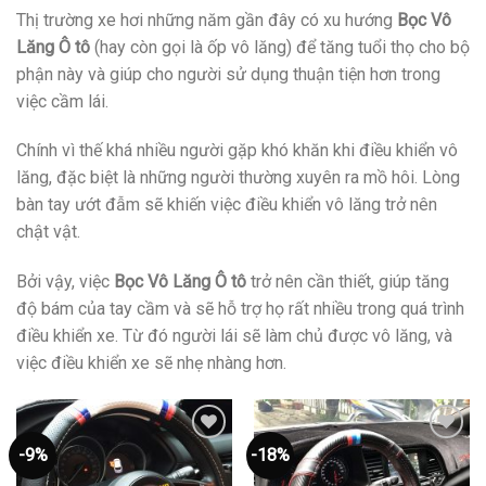
Thị trường xe hơi những năm gần đây có xu hướng
Bọc Vô
Lăng Ô tô
(hay còn gọi là ốp vô lăng) để tăng tuổi thọ cho bộ
phận này và giúp cho người sử dụng thuận tiện hơn trong
việc cầm lái.
Chính vì thế khá nhiều người gặp khó khăn khi điều khiển vô
lăng, đặc biệt là những người thường xuyên ra mồ hôi. Lòng
bàn tay ướt đẫm sẽ khiến việc điều khiển vô lăng trở nên
chật vật.
Bởi vậy, việc
Bọc Vô Lăng Ô tô
trở nên cần thiết, giúp tăng
độ bám của tay cầm và sẽ hỗ trợ họ rất nhiều trong quá trình
điều khiển xe. Từ đó người lái sẽ làm chủ được vô lăng, và
việc điều khiển xe sẽ nhẹ nhàng hơn.
-9%
-18%
Thêm
Thêm
vào
vào
yêu
yêu