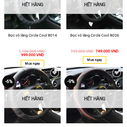
HẾT HÀNG
HẾT HÀNG
Bọc vô lăng Circle Cool 8014
Bọc vô lăng Circle Cool 8026
1.100.000
VND
799.000
VND
749.000
VND
999.000
VND
Mua ngay
Mua ngay
-6%
-9%
Thêm
Thêm
vào
vào
yêu
yêu
thích
thích
HẾT HÀNG
HẾT HÀNG