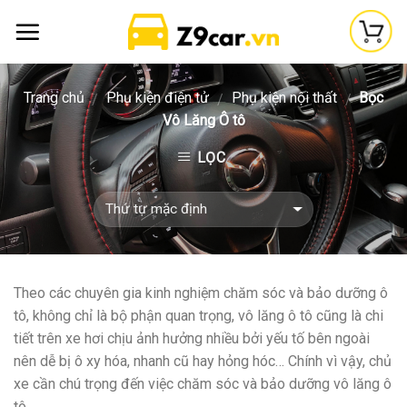
Skip
to
content
Trang chủ
Phụ kiện điện tử
Phụ kiện nội thất
Bọc
/
/
/
Vô Lăng Ô tô
LỌC
Theo các chuyên gia kinh nghiệm
chăm sóc và bảo dưỡng ô
tô, không chỉ là bộ phận quan trọng, vô lăng ô tô cũng là chi
tiết trên xe hơi chịu ảnh hưởng nhiều bởi yếu tố bên ngoài
nên dễ bị ô xy hóa, nhanh cũ hay hỏng hóc… Chính vì vậy, chủ
xe cần chú trọng đến việc chăm sóc và bảo dưỡng vô lăng ô
tô.