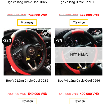
Bọc vô lăng Circle Cool 8027
Bọc vô lăng Circle Cool 8886
799.000
VND
749.000
VND
549.000
VND
499.000
VND
Mua ngay
Tùy chọn
-22%
-9%
Thêm
Thêm
vào
vào
yêu
yêu
thích
thích
HẾT HÀNG
Bọc Vô Lăng Circle Cool 9232
Bọc Vô Lăng Circle Cool 9266
700.000
VND
549.000
VND
549.000
VND
499.000
VND
Tùy chọn
Tùy chọn