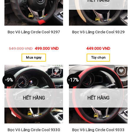
HẾT HÀNG
Bọc Vô Lăng Circle Cool 9297
Bọc Vô Lăng Circle Cool 9329
549.000
VND
499.000
VND
449.000
VND
Mua ngay
Tùy chọn
-9%
-17%
Thêm
Thêm
vào
vào
yêu
yêu
thích
thích
HẾT HÀNG
HẾT HÀNG
Bọc Vô Lăng Circle Cool 9330
Bọc Vô Lăng Circle Cool 9333