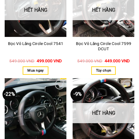
thích
thích
HẾT HÀNG
HẾT HÀNG
Bọc Vô Lăng Circle Cool 7599
Bọc Vô Lăng Circle Cool 7541
DCUT
549.000
VND
499.000
VND
549.000
VND
449.000
VND
Mua ngay
Tùy chọn
-22%
-9%
Thêm
Thêm
vào
vào
yêu
yêu
thích
thích
HẾT HÀNG