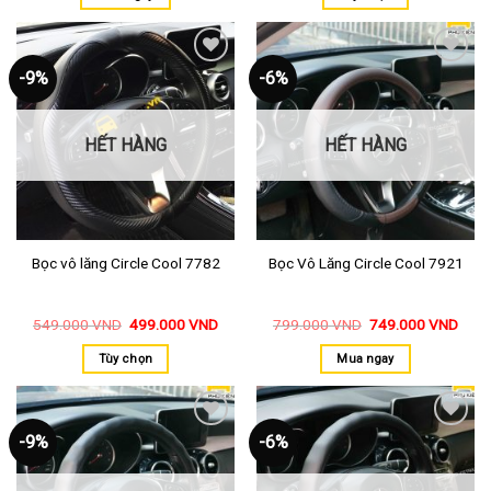
-9%
-6%
Thêm
Thêm
vào
vào
yêu
yêu
thích
thích
HẾT HÀNG
HẾT HÀNG
Bọc vô lăng Circle Cool 7782
Bọc Vô Lăng Circle Cool 7921
549.000
VND
499.000
VND
799.000
VND
749.000
VND
Tùy chọn
Mua ngay
-9%
-6%
Thêm
Thêm
vào
vào
yêu
yêu
thích
thích