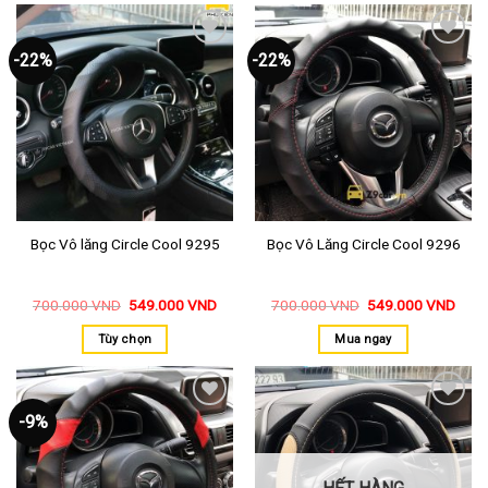
-22%
-22%
Thêm
Thêm
vào
vào
yêu
yêu
thích
thích
Bọc Vô lăng Circle Cool 9295
Bọc Vô Lăng Circle Cool 9296
700.000
VND
549.000
VND
700.000
VND
549.000
VND
Tùy chọn
Mua ngay
-9%
Thêm
Thêm
vào
vào
yêu
yêu
thích
thích