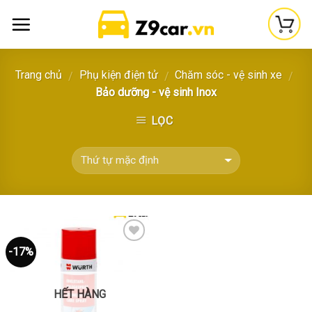
Skip
to
content
Trang chủ
Phụ kiện điện tử
Chăm sóc - vệ sinh xe
/
/
/
Bảo dưỡng - vệ sinh Inox
LỌC
-17%
Thêm
vào
yêu
thích
HẾT HÀNG