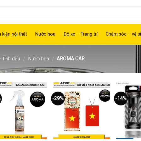
 kiện nội thất
Nước hoa
Độ xe – Trang trí
Chăm sóc – vệ si
 tinh dầu
Nước hoa
AROMA CAR
/
/
%
-29%
-14%
Thêm
Thêm
vào
vào
yêu
yêu
thích
thích