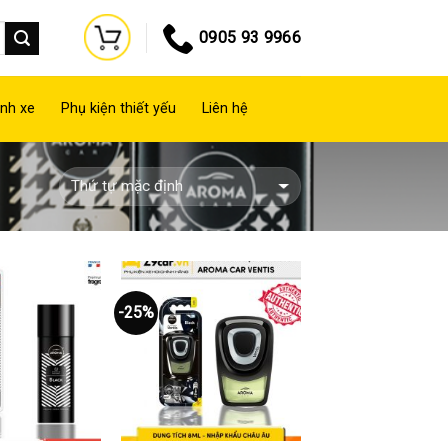
0905 93 9966
nh xe
Phụ kiện thiết yếu
Liên hệ
-25%
Thêm
Thêm
vào
vào
yêu
yêu
thích
thích