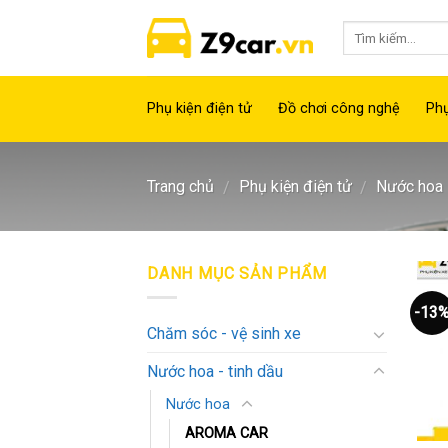
Skip
to
content
Phụ kiện điện tử
Đồ chơi công nghệ
Phụ
Trang chủ
Phụ kiện điện tử
Nước hoa -
/
/
DANH MỤC SẢN PHẨM
-13
Chăm sóc - vệ sinh xe
Nước hoa - tinh dầu
Nước hoa
AROMA CAR