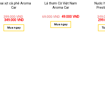
hai xịt cà phê Aroma
Lá thơm Cờ Việt Nam
Nước 
Car
Aroma Car
Prest
399.000
VND
69.000
VND
49.000
VND
349.
349.000
VND
299
Mua ngay
Mua ngay
Tù