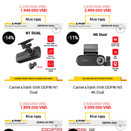
2.249.000
VND
2.699.000
VND
1.949.000
VND
2.499.000
VND
Mua ngay
Mua ngay
-14%
-11%
Thêm
Thêm
vào
vào
yêu
yêu
thích
thích
Camera hành trình DDPAI N1
Camera hành trình DDPAI N5
Dual
4K Dual
2.200.000
VND
3.500.000
VND
1.899.000
VND
3.099.000
VND
Mua ngay
Mua ngay