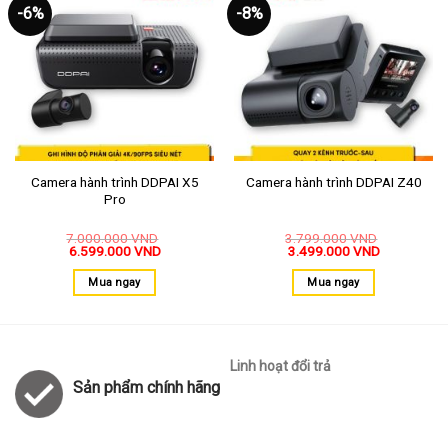
-6%
-8%
Thêm
Thêm
vào
vào
yêu
yêu
thích
thích
Camera hành trình DDPAI X5
Camera hành trình DDPAI Z40
Pro
7.000.000
VND
3.799.000
VND
6.599.000
VND
3.499.000
VND
Mua ngay
Mua ngay
Linh hoạt đổi trả
Sản phẩm chính hãng