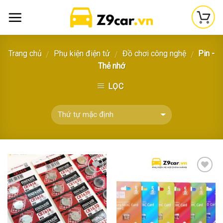
Skip
to
content
Trang chủ
Phụ kiện điện tử
Đồ chơi công nghệ
Pin -
/
/
/
Thẻ nhớ
LỌC
Thêm
Thêm
vào
vào
yêu
yêu
thích
thích