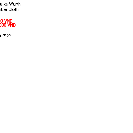
au xe Wurth
iber Cloth
00
VND
–
.000
VND
y chọn