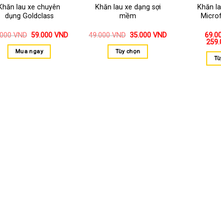
Khăn lau xe chuyên
Khăn lau xe dạng sợi
Khăn l
dụng Goldclass
mềm
Microf
.000
VND
59.000
VND
49.000
VND
35.000
VND
69.0
259
Mua ngay
Tùy chọn
Tù