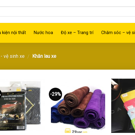
 kiện nội thất
Nước hoa
Độ xe – Trang trí
Chăm sóc – vệ si
- vệ sinh xe
Khăn lau xe
/
%
-29%
Thêm
Thêm
vào
vào
yêu
yêu
thích
thích