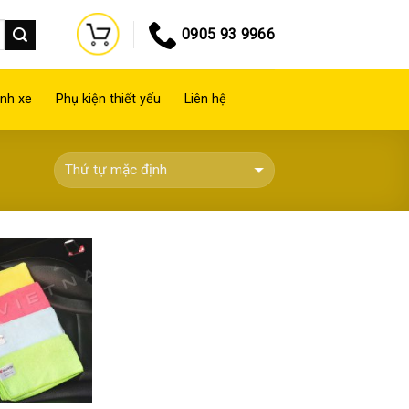
0905 93 9966
nh xe
Phụ kiện thiết yếu
Liên hệ
Thêm
vào
yêu
thích