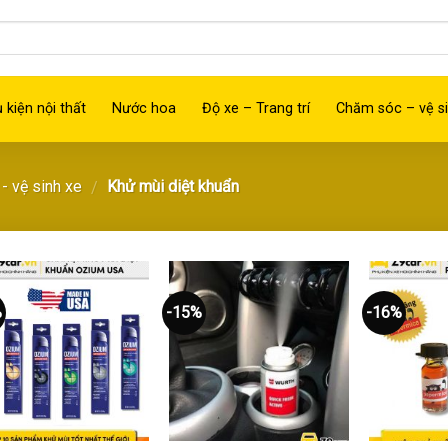
 kiện nội thất
Nước hoa
Độ xe – Trang trí
Chăm sóc – vệ si
- vệ sinh xe
Khử mùi diệt khuẩn
/
%
-15%
-16%
Thêm
Thêm
vào
vào
yêu
yêu
thích
thích