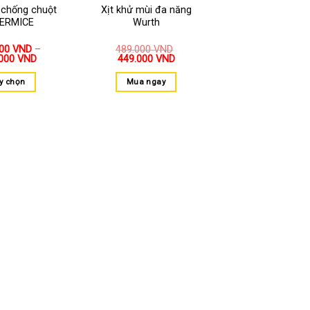
 chống chuột
Xịt khử mùi đa năng
ERMICE
Wurth
000
VND
–
489.000
VND
.000
VND
449.000
VND
y chọn
Mua ngay