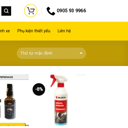
0905 93 9966
nh xe
Phụ kiện thiết yếu
Liên hệ
-8%
Thêm
Thêm
vào
vào
yêu
yêu
thích
thích