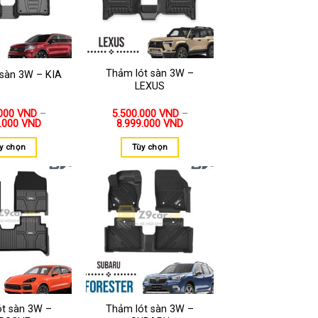
Thảm lót sàn 3W –
 sàn 3W – KIA
LEXUS
.000
VND
–
5.500.000
VND
–
0.000
VND
8.999.000
VND
y chọn
Tùy chọn
Thêm
Thêm
vào
vào
yêu
yêu
thích
thích
ót sàn 3W –
Thảm lót sàn 3W –