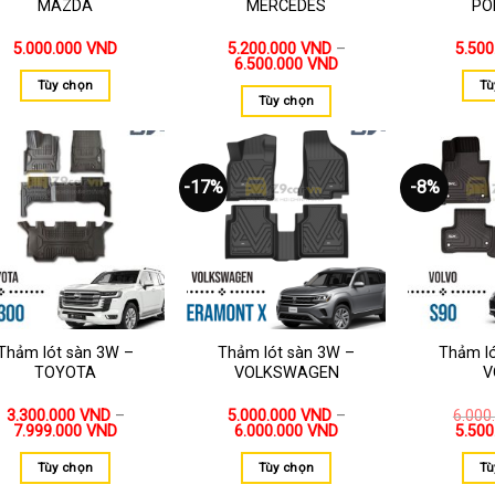
MAZDA
MERCEDES
PO
5.000.000
VND
5.200.000
VND
–
5.50
6.500.000
VND
Tùy chọn
Tù
Tùy chọn
-17%
-8%
Thêm
Thêm
vào
vào
yêu
yêu
thích
thích
Thảm lót sàn 3W –
Thảm lót sàn 3W –
Thảm l
TOYOTA
VOLKSWAGEN
V
3.300.000
VND
–
5.000.000
VND
–
6.000
7.999.000
VND
6.000.000
VND
5.50
Tùy chọn
Tùy chọn
Tù