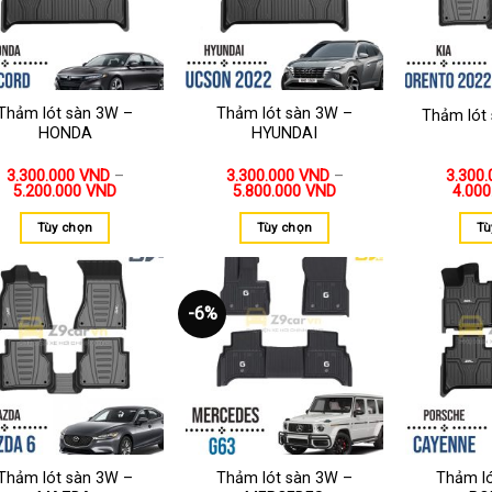
Thảm lót sàn 3W –
Thảm lót sàn 3W –
Thảm lót
HONDA
HYUNDAI
3.300.000
VND
–
3.300.000
VND
–
3.300
5.200.000
VND
5.800.000
VND
4.00
Tùy chọn
Tùy chọn
Tù
-6%
Thêm
Thêm
vào
vào
yêu
yêu
thích
thích
Thảm lót sàn 3W –
Thảm lót sàn 3W –
Thảm l