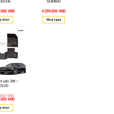
RSCHE
SUBARU
0.000
VND
4.299.000
VND
y chọn
Mua ngay
Thêm
vào
yêu
thích
ót sàn 3W –
OLVO
.000
VND
0.000
VND
y chọn