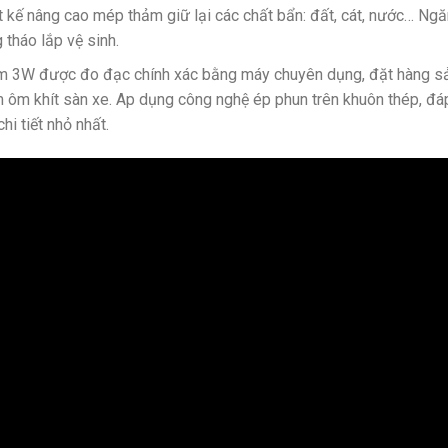
t kế nâng cao mép thảm giữ lại các chất bẩn: đất, cát, nước… N
 tháo lắp vệ sinh.
 3W được đo đạc chính xác bằng máy chuyên dụng, đặt hàng sản
 ôm khít sàn xe. Ap dụng công nghệ ép phun trên khuôn thép, đ
chi tiết nhỏ nhất.