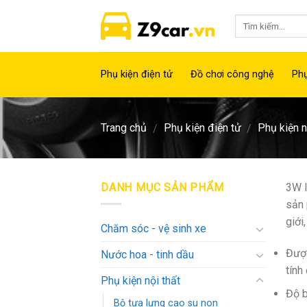
Skip
to
content
Phụ kiện điện tử
Đồ chơi công nghệ
Phụ
Trang chủ
Phụ kiện điện tử
Phụ kiện n
/
/
DANH MỤC SẢN PHẨM
3W l
sản 
giới
Chăm sóc - vệ sinh xe
Được
Nước hoa - tinh dầu
tính
Phụ kiện nội thất
Độ b
Bộ tựa lưng cao su non