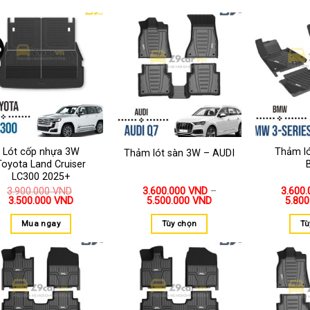
%
Thêm
Thêm
vào
vào
yêu
yêu
thích
thích
Lót cốp nhựa 3W
Thảm l
Thảm lót sàn 3W – AUDI
Toyota Land Cruiser
LC300 2025+
3.900.000
VND
3.600.000
VND
–
3.600
3.500.000
VND
5.500.000
VND
5.80
Mua ngay
Tùy chọn
Tù
Thêm
Thêm
vào
vào
yêu
yêu
thích
thích