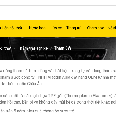
 kiện nội thất
Nước hoa
Độ xe – Trang trí
Chăm sóc – vệ si
ội thất
Thảm trải sàn xe
Thảm 3W
/
/
à dòng thảm có form dáng và chất liệu tương tự với dòng thảm s
phẩm được công ty TNHH Aladdin Asia đặt hàng OEM từ nhà máy sả
, đạt tiêu chuẩn Châu Âu.
 sản xuất từ các hạt nhựa TPE gốc (Thermoplastic Elastomer) là
 đàn hồi cao, bền bỉ và không gây mùi kể cả trong thời tiết khắc ng
ền trên 5 năm, hiệu quả chống ồn vượt trội.