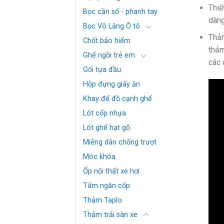
Thiế
Bọc cần số - phanh tay
dàng
Bọc Vô Lăng Ô tô
Thảm
Chốt bảo hiểm
thảm
Ghế ngồi trẻ em
các 
Gối tựa đầu
Hộp đựng giấy ăn
Khay để đồ cạnh ghế
Lót cốp nhựa
Lót ghế hạt gỗ
Miếng dán chống trượt
Móc khóa
Ốp nội thất xe hơi
Tấm ngăn cốp
Thảm Taplo
Thảm trải sàn xe