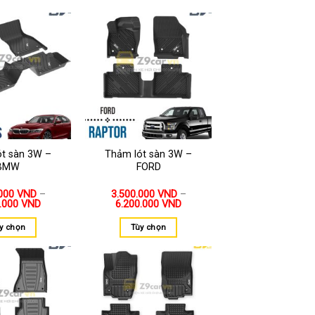
Thêm
Thêm
vào
vào
yêu
yêu
thích
thích
ót sàn 3W –
Thảm lót sàn 3W –
BMW
FORD
.000
VND
–
3.500.000
VND
–
0.000
VND
6.200.000
VND
y chọn
Tùy chọn
Thêm
Thêm
vào
vào
yêu
yêu
thích
thích