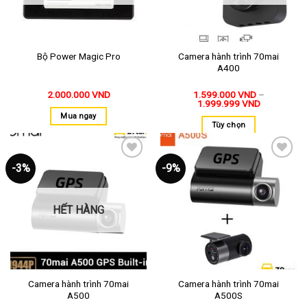
Camera hành trình 70mai
Bộ Power Magic Pro
A400
2.000.000
VND
1.599.000
VND
–
1.999.999
VND
Mua ngay
Tùy chọn
-3%
-9%
Thêm
Thêm
vào
vào
yêu
yêu
thích
thích
HẾT HÀNG
Camera hành trình 70mai
Camera hành trình 70mai
A500
A500S