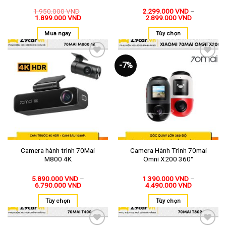
1.950.000
VND
2.299.000
VND
–
1.899.000
VND
2.899.000
VND
Mua ngay
Tùy chọn
-7%
Thêm
Thêm
vào
vào
yêu
yêu
thích
thích
Camera hành trình 70Mai
Camera Hành Trình 70mai
M800 4K
Omni X200 360°
5.890.000
VND
–
1.390.000
VND
–
6.790.000
VND
4.490.000
VND
Tùy chọn
Tùy chọn