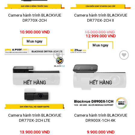
Camera hành trình BLACKVUE
Camera hành trình BLACKVUE
DR770X-2CH
DR770X-2CH II
10.900.000
VND
15.000.000
VND
12.999.000
VND
Mua ngay
Mua ngay
Thêm
Thêm
vào
vào
yêu
yêu
thích
thích
HẾT HÀNG
HẾT HÀNG
Camera hành trình BLACKVUE
Camera hành trình BLACKVUE
DR770X-2CH LTE
DR900X-1CH 4K
13.900.000
VND
9.900.000
VND