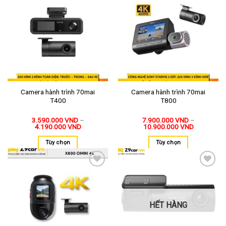
Thêm
Thêm
vào
vào
yêu
yêu
thích
thích
Camera hành trình 70mai
Camera hành trình 70mai
T400
T800
3.590.000
VND
–
7.900.000
VND
–
4.190.000
VND
10.900.000
VND
Tùy chọn
Tùy chọn
Thêm
Thêm
vào
vào
yêu
yêu
thích
thích
HẾT HÀNG