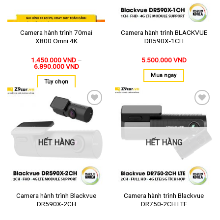
Camera hành trình 70mai
Camera hành trình BLACKVUE
X800 Omni 4K
DR590X-1CH
1.450.000
VND
–
5.500.000
VND
6.890.000
VND
Mua ngay
Tùy chọn
Thêm
Thêm
vào
vào
yêu
yêu
thích
thích
HẾT HÀNG
HẾT HÀNG
Camera hành trình Blackvue
Camera hành trình Blackvue
DR590X-2CH
DR750-2CH LTE