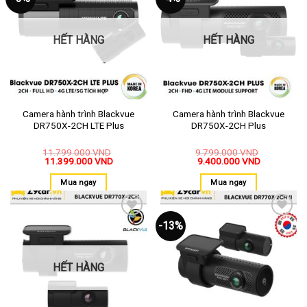
vào
vào
yêu
yêu
thích
thích
HẾT HÀNG
HẾT HÀNG
Camera hành trình Blackvue
Camera hành trình Blackvue
DR750X-2CH LTE Plus
DR750X-2CH Plus
11.799.000
VND
9.799.000
VND
11.399.000
VND
9.400.000
VND
Mua ngay
Mua ngay
-13%
Thêm
Thêm
vào
vào
yêu
yêu
thích
thích
HẾT HÀNG