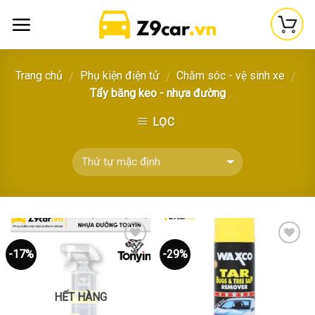
Skip
to
content
Trang chủ
Phụ kiện điện tử
Chăm sóc - vệ sinh xe
/
/
/
Tẩy băng keo - nhựa đường
LỌC
-17%
-29%
Thêm
Thêm
vào
vào
yêu
yêu
thích
thích
HẾT HÀNG