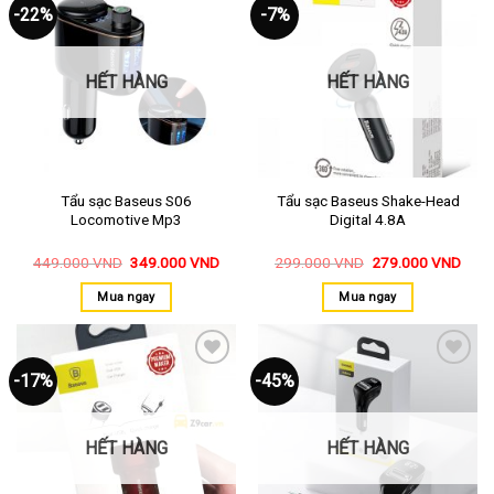
-22%
-7%
Thêm
Thêm
vào
vào
yêu
yêu
thích
thích
HẾT HÀNG
HẾT HÀNG
Tẩu sạc Baseus S06
Tẩu sạc Baseus Shake-Head
Locomotive Mp3
Digital 4.8A
449.000
VND
349.000
VND
299.000
VND
279.000
VND
Mua ngay
Mua ngay
-17%
-45%
Thêm
Thêm
vào
vào
yêu
yêu
thích
thích
HẾT HÀNG
HẾT HÀNG