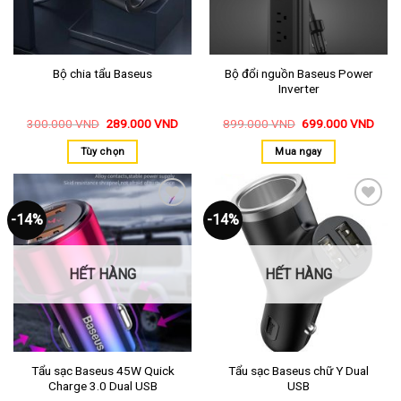
Bộ đổi nguồn Baseus Power
Bộ chia tẩu Baseus
Inverter
300.000
VND
289.000
VND
899.000
VND
699.000
VND
Tùy chọn
Mua ngay
-14%
-14%
Thêm
Thêm
vào
vào
yêu
yêu
thích
thích
HẾT HÀNG
HẾT HÀNG
Tẩu sạc Baseus 45W Quick
Tẩu sạc Baseus chữ Y Dual
Charge 3.0 Dual USB
USB