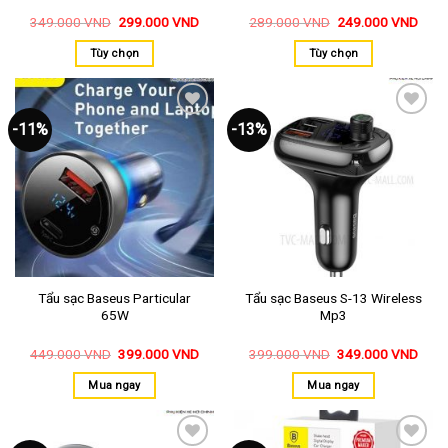
349.000
VND
299.000
VND
289.000
VND
249.000
VND
Tùy chọn
Tùy chọn
-11%
-13%
Thêm
Thêm
vào
vào
yêu
yêu
thích
thích
Tẩu sạc Baseus Particular
Tẩu sạc Baseus S-13 Wireless
65W
Mp3
449.000
VND
399.000
VND
399.000
VND
349.000
VND
Mua ngay
Mua ngay