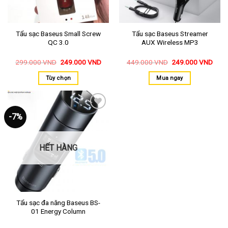
Tẩu sạc Baseus Small Screw
Tẩu sạc Baseus Streamer
QC 3.0
AUX Wireless MP3
299.000
VND
249.000
VND
449.000
VND
249.000
VND
Tùy chọn
Mua ngay
-7%
Thêm
vào
yêu
thích
HẾT HÀNG
Tẩu sạc đa năng Baseus BS-
01 Energy Column