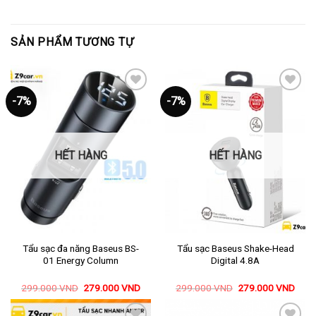
SẢN PHẨM TƯƠNG TỰ
-7%
-7%
Thêm
Thêm
vào
vào
yêu
yêu
thích
thích
HẾT HÀNG
HẾT HÀNG
Tẩu sạc đa năng Baseus BS-
Tẩu sạc Baseus Shake-Head
01 Energy Column
Digital 4.8A
299.000
VND
279.000
VND
299.000
VND
279.000
VND
Mua ngay
Mua ngay