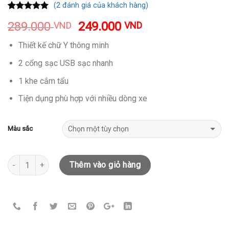
(
2
đánh giá của khách hàng)
5.00
2
trên 5
289.000
249.000
VND
VND
dựa trên
đánh giá
Thiết kế chữ Y thông minh
2 cổng sạc USB sạc nhanh
1 khe cắm tẩu
Tiện dụng phù hợp với nhiều dòng xe
Màu sắc
Số lượng
Thêm vào giỏ hàng