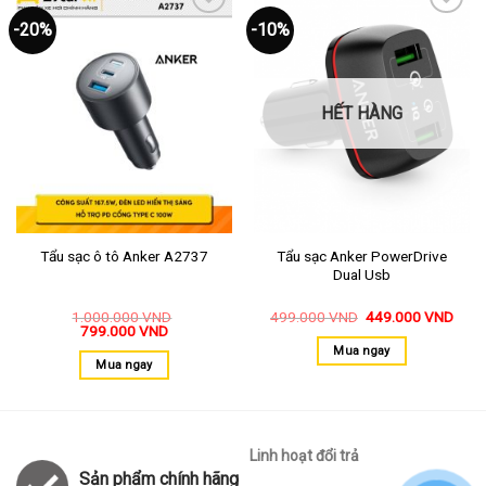
-20%
-10%
Thêm
Thêm
vào
vào
yêu
yêu
thích
thích
HẾT HÀNG
Tẩu sạc Anker PowerDrive
Tẩu sạc ô tô Anker A2737
Dual Usb
1.000.000
VND
499.000
VND
449.000
VND
799.000
VND
Mua ngay
Mua ngay
Linh hoạt đổi trả
Sản phẩm chính hãng