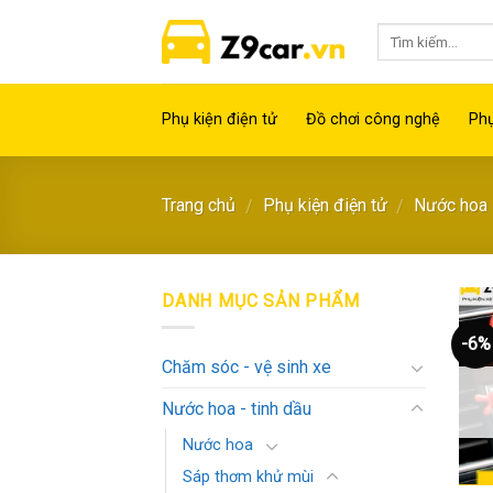
Skip
to
content
Phụ kiện điện tử
Đồ chơi công nghệ
Phụ
Trang chủ
Phụ kiện điện tử
Nước hoa -
/
/
DANH MỤC SẢN PHẨM
-6%
Chăm sóc - vệ sinh xe
Nước hoa - tinh dầu
Nước hoa
Sáp thơm khử mùi