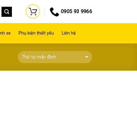
0905 93 9966
nh xe
Phụ kiện thiết yếu
Liên hệ