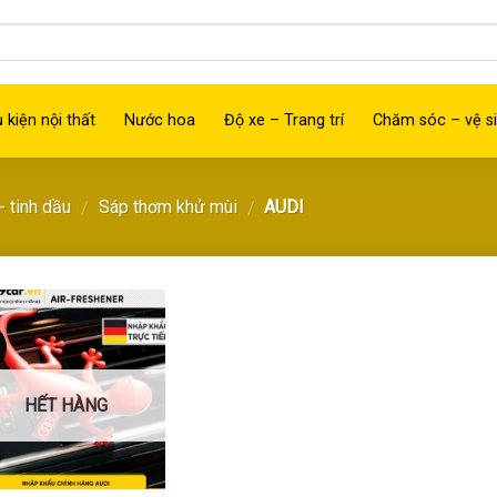
 kiện nội thất
Nước hoa
Độ xe – Trang trí
Chăm sóc – vệ si
 tinh dầu
Sáp thơm khử mùi
AUDI
/
/
Thêm
vào
yêu
thích
HẾT HÀNG