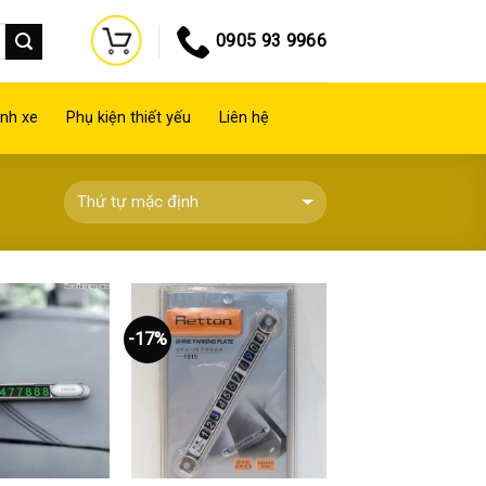
0905 93 9966
nh xe
Phụ kiện thiết yếu
Liên hệ
-17%
Thêm
Thêm
vào
vào
yêu
yêu
thích
thích