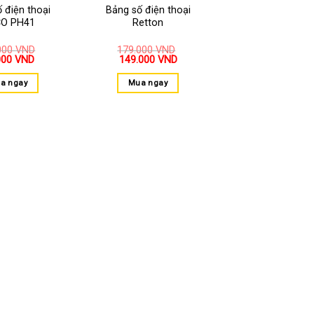
 điện thoại
Bảng số điện thoại
O PH41
Retton
000
VND
179.000
VND
000
VND
149.000
VND
a ngay
Mua ngay