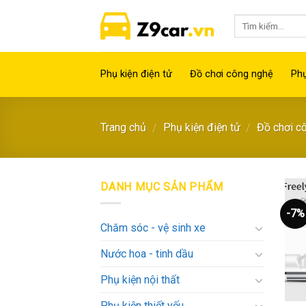
Skip
to
content
Phụ kiện điện tử
Đồ chơi công nghệ
Phụ
Trang chủ
Phụ kiện điện tử
Đồ chơi c
/
/
DANH MỤC SẢN PHẨM
-7%
Chăm sóc - vệ sinh xe
Nước hoa - tinh dầu
Phụ kiện nội thất
Phụ kiện thiết yếu