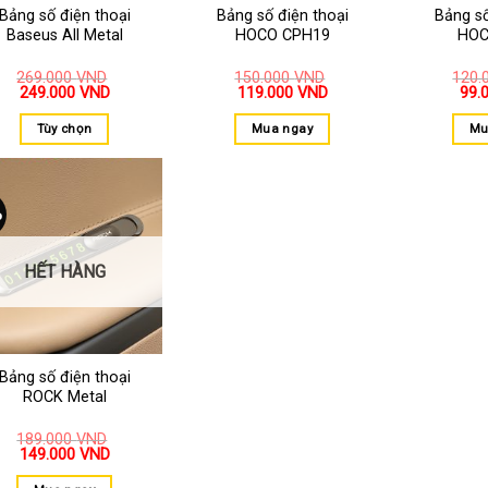
Bảng số điện thoại
Bảng số điện thoại
Bảng số
Baseus All Metal
HOCO CPH19
HOC
269.000
VND
150.000
VND
120.
249.000
VND
119.000
VND
99.
Tùy chọn
Mua ngay
Mu
%
Thêm
vào
yêu
thích
HẾT HÀNG
Bảng số điện thoại
ROCK Metal
189.000
VND
149.000
VND