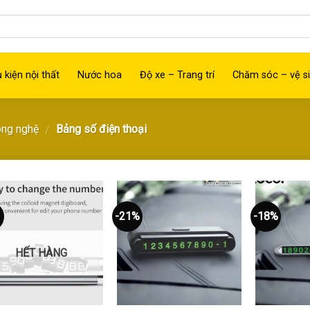
 kiện nội thất
Nước hoa
Độ xe – Trang trí
Chăm sóc – vệ si
ông nghệ
Bảng số điện thoại
/
-21%
-18%
Thêm
Thêm
vào
vào
yêu
yêu
thích
thích
HẾT HÀNG