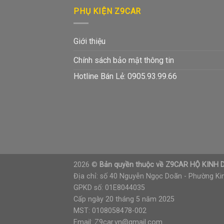
PHỤ KIỆN Z9CAR
Giới thiệu
Chính sách bảo mật thông tin
Hotline Bán Lẻ: 0905.93.99.66
2026 ©
Bản quyền thuộc về Z9CAR HỘ KIN
Địa chỉ: số 40 Nguyễn Ngọc Doãn - Phường Kim
GPKD số: 01E8044035
Cấp ngày 20 tháng 5 năm 2025
MST: 0108058478-002
Email: Z9car.vn@gmail.com