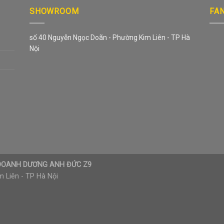
SHOWROOM
FA
số 40 Nguyễn Ngọc Doãn - Phường Kim Liên - TP Hà
Nội
H DOANH DƯƠNG ANH ĐỨC Z9
 Liên - TP Hà Nội