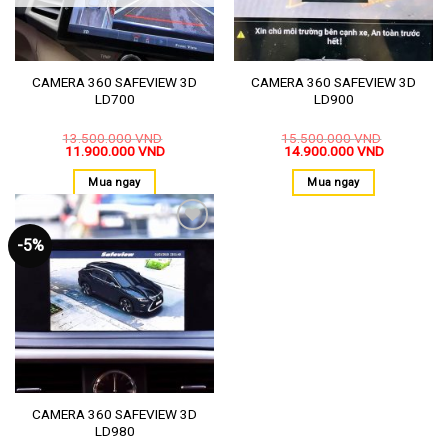
CAMERA 360 SAFEVIEW 3D
CAMERA 360 SAFEVIEW 3D
LD700
LD900
13.500.000
VND
15.500.000
VND
11.900.000
VND
14.900.000
VND
Mua ngay
Mua ngay
-5%
Thêm
vào
yêu
thích
CAMERA 360 SAFEVIEW 3D
LD980