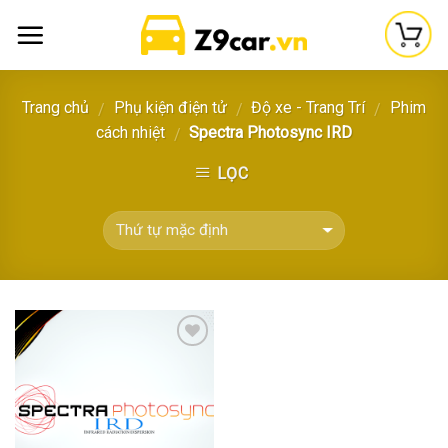
Skip
to
content
Trang chủ
Phụ kiện điện tử
Độ xe - Trang Trí
Phim
/
/
/
cách nhiệt
Spectra Photosync IRD
/
LỌC
Thêm
vào
yêu
thích