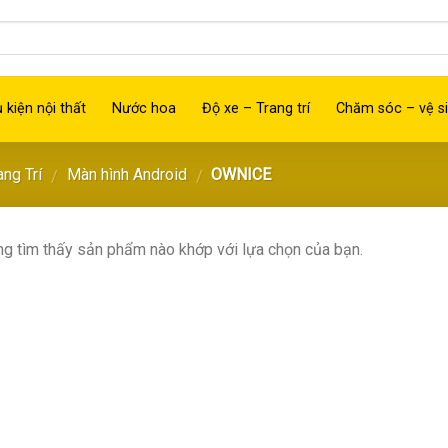
 kiện nội thất
Nước hoa
Độ xe – Trang trí
Chăm sóc – vệ si
ang Trí
Màn hình Android
OWNICE
/
/
g tìm thấy sản phẩm nào khớp với lựa chọn của bạn.