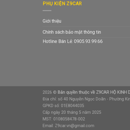
PHỤ KIỆN Z9CAR
Giới thiệu
Chính sách bảo mật thông tin
Hotline Bán Lẻ: 0905.93.99.66
2026 ©
Bản quyền thuộc về Z9CAR HỘ KIN
Địa chỉ: số 40 Nguyễn Ngọc Doãn - Phường Kim
GPKD số: 01E8044035
Cấp ngày 20 tháng 5 năm 2025
MST: 0108058478-002
Email: Z9car.vn@gmail.com