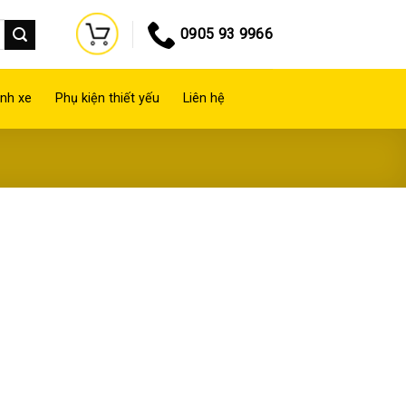
0905 93 9966
nh xe
Phụ kiện thiết yếu
Liên hệ