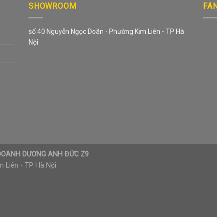
SHOWROOM
FA
số 40 Nguyễn Ngọc Doãn - Phường Kim Liên - TP Hà
Nội
H DOANH DƯƠNG ANH ĐỨC Z9
 Liên - TP Hà Nội