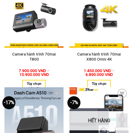
Thêm
Thêm
vào
vào
yêu
yêu
thích
thích
Camera hành trình 70mai
Camera hành trình 70mai
T800
X800 Omni 4K
7.900.000
VND
–
1.450.000
VND
–
10.900.000
VND
6.890.000
VND
Tùy chọn
Tùy chọn
-17%
-7%
Thêm
Thêm
vào
vào
yêu
yêu
thích
thích
HẾT HÀNG