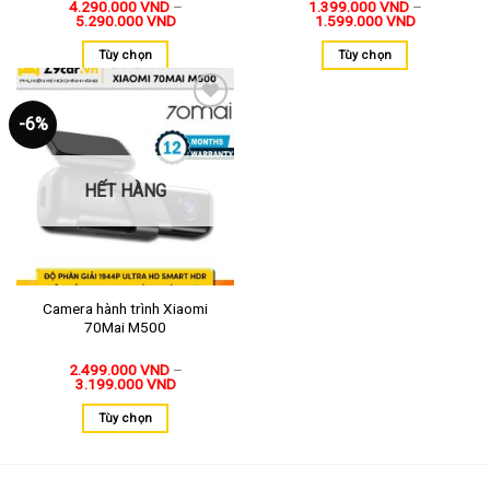
4.290.000
VND
–
1.399.000
VND
–
5.290.000
VND
1.599.000
VND
Tùy chọn
Tùy chọn
-6%
Thêm
vào
yêu
thích
HẾT HÀNG
Camera hành trình Xiaomi
70Mai M500
2.499.000
VND
–
3.199.000
VND
Tùy chọn