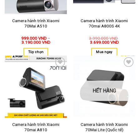
Camera hành trình Xiaomi
Camera hành trình Xiaomi
70Mai A510
70mai A800S 4K
999.000
VND
–
3.990.000
VND
3.190.000
VND
3.699.000
VND
Tùy chọn
Mua ngay
Thêm
Thêm
vào
vào
yêu
yêu
thích
thích
HẾT HÀNG
Camera hành trình Xiaomi
Camera hành trình Xiaomi
70mai A810
70Mai Lite (Quốc tế)