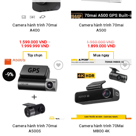
Camera hành trình 70mai
Camera hành trình 70mai
A400
A500
1.599.000
VND
–
1.950.000
VND
1.999.999
VND
1.899.000
VND
Tùy chọn
Mua ngay
-9%
Thêm
Thêm
vào
vào
yêu
yêu
thích
thích
Camera hành trình 70mai
Camera hành trình 70Mai
A500S
M800 4K