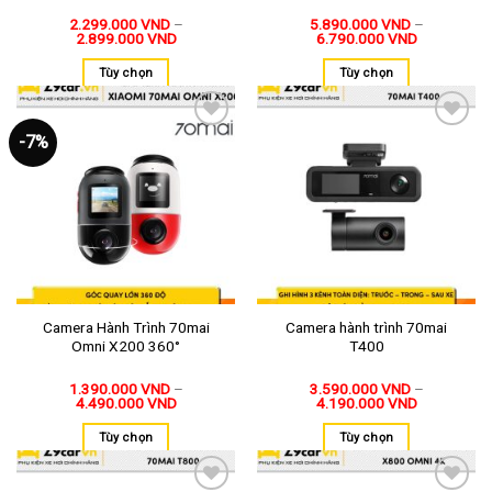
2.299.000
VND
–
5.890.000
VND
–
2.899.000
VND
6.790.000
VND
Tùy chọn
Tùy chọn
-7%
Thêm
Thêm
vào
vào
yêu
yêu
thích
thích
Camera Hành Trình 70mai
Camera hành trình 70mai
Omni X200 360°
T400
1.390.000
VND
–
3.590.000
VND
–
4.490.000
VND
4.190.000
VND
Tùy chọn
Tùy chọn