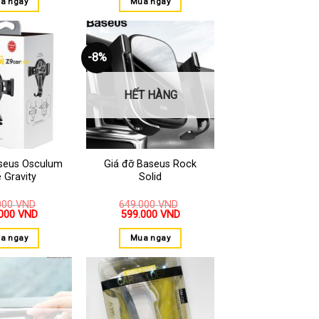
a ngay
Mua ngay
-8%
Thêm
Thêm
vào
vào
yêu
yêu
thích
thích
HẾT HÀNG
seus Osculum
Giá đỡ Baseus Rock
 Gravity
Solid
000
VND
649.000
VND
.000
VND
599.000
VND
a ngay
Mua ngay
Thêm
Thêm
vào
vào
yêu
yêu