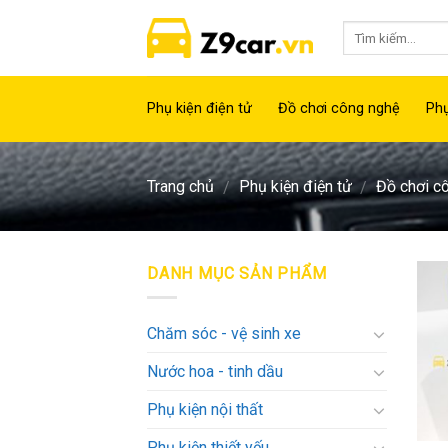
Skip
to
content
Phụ kiện điện tử
Đồ chơi công nghệ
Phụ
Trang chủ
Phụ kiện điện tử
Đồ chơi c
/
/
DANH MỤC SẢN PHẨM
Chăm sóc - vệ sinh xe
Nước hoa - tinh dầu
Phụ kiện nội thất
Phụ kiện thiết yếu