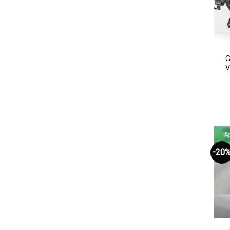
G
V
-20