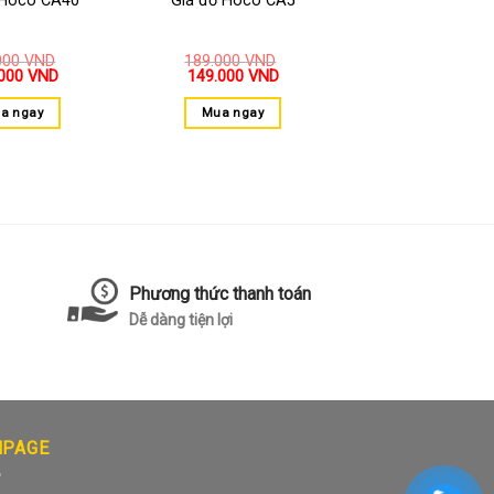
 Hoco CA40
Giá đỡ Hoco CA5
000
VND
189.000
VND
.000
VND
149.000
VND
a ngay
Mua ngay
Phương thức thanh toán
Dễ dàng tiện lợi
NPAGE