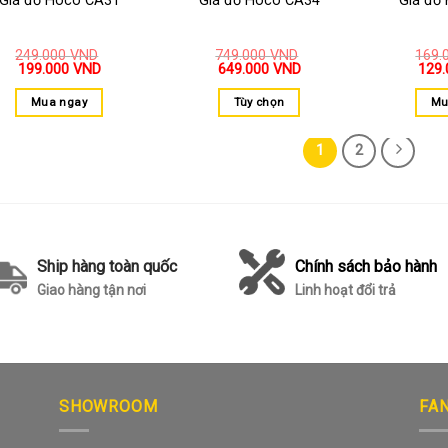
Giá đỡ Hoco CA31
Giá đỡ Hoco CA34
Giá đỡ
249.000
VND
749.000
VND
169.
199.000
VND
649.000
VND
129
Mua ngay
Tùy chọn
Mu
1
2
Ship hàng toàn quốc
Chính sách bảo hành
Giao hàng tận nơi
Linh hoạt đổi trả
SHOWROOM
FA