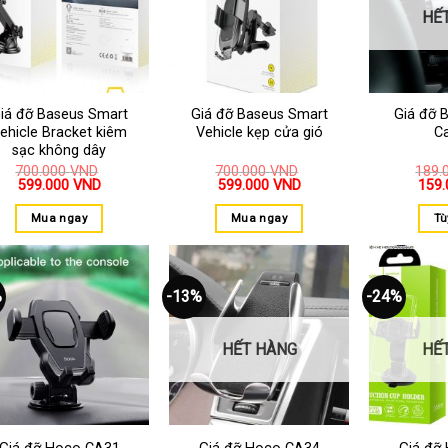
thích
thích
HẾ
iá đỡ Baseus Smart
Giá đỡ Baseus Smart
Giá đỡ 
ehicle Bracket kiêm
Vehicle kẹp cửa gió
C
sạc không dây
700.000
VND
700.000
VND
189.
599.000
VND
599.000
VND
159
Mua ngay
Mua ngay
Tù
%
-13%
-24%
Thêm
Thêm
vào
vào
yêu
yêu
thích
thích
HẾT HÀNG
HẾ