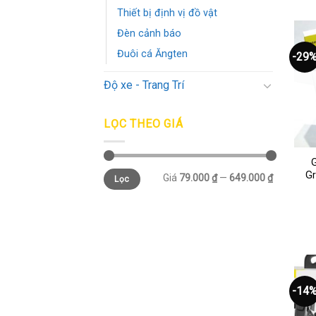
Thiết bị định vị đồ vật
Đèn cảnh báo
Đuôi cá Ăngten
-29
Độ xe - Trang Trí
LỌC THEO GIÁ
G
Gr
Giá
79.000 ₫
—
649.000 ₫
Lọc
-14