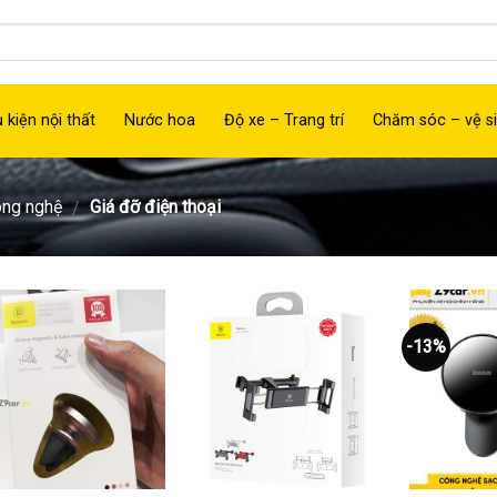
 kiện nội thất
Nước hoa
Độ xe – Trang trí
Chăm sóc – vệ si
ông nghệ
Giá đỡ điện thoại
/
-13%
Thêm
Thêm
vào
vào
yêu
yêu
thích
thích