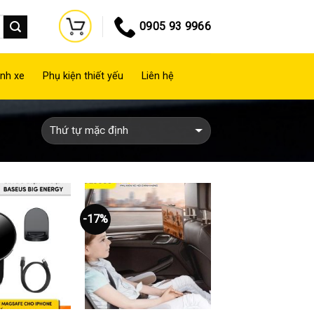
0905 93 9966
nh xe
Phụ kiện thiết yếu
Liên hệ
-17%
Thêm
Thêm
vào
vào
yêu
yêu
thích
thích