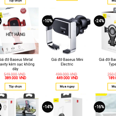
Tùy chọn
Mu
%
-10%
-24%
Thêm
Thêm
vào
vào
yêu
yêu
thích
thích
HẾT HÀNG
iá đỡ Baseus Metal
Giá đỡ Baseus Mini
Giá đỡ Ba
avity kèm sạc không
Electric
Type
dây
549.000
VND
499.000
VND
250.
389.000
VND
449.000
VND
189
Tùy chọn
Mua ngay
Mu
%
-14%
-16%
Thêm
Thêm
vào
vào
yêu
yêu