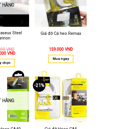
thích
thích
T HÀNG
Baseus Steel
Giá đỡ Cá heo Remax
annon
000
VND
159.000
VND
.000
VND
Mua ngay
y chọn
-21%
Thêm
Thêm
vào
vào
yêu
yêu
thích
thích
T HÀNG