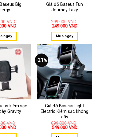
 Baseus Big
Giá đỡ Baseus Fun
nergy
Journey Lazy
000
VND
299.000
VND
.000
VND
249.000
VND
a ngay
Mua ngay
-21%
Thêm
Thêm
vào
vào
yêu
yêu
thích
thích
seus kiêm sạc
Giá đỡ Baseus Light
dây Gravity
Electric Kiêm sạc không
dây
000
VND
699.000
VND
.000
VND
549.000
VND