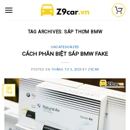
Skip
to
content
TAG ARCHIVES:
SÁP THƠM BMW
UNCATEGORIZED
CÁCH PHÂN BIỆT SÁP BMW FAKE
POSTED ON
THÁNG TƯ 5, 2023
BY
Z9CAR
05
Th4