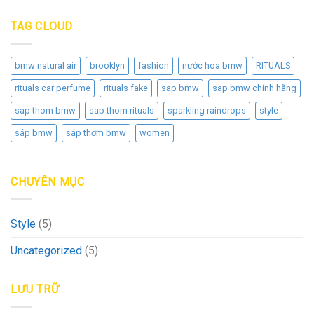
TAG CLOUD
bmw natural air
brooklyn
fashion
nước hoa bmw
RITUALS
rituals car perfume
rituals fake
sap bmw
sap bmw chính hãng
sap thom bmw
sap thom rituals
sparkling raindrops
style
sáp bmw
sáp thơm bmw
women
CHUYÊN MỤC
Style
(5)
Uncategorized
(5)
LƯU TRỮ