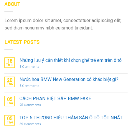
ABOUT
Lorem ipsum dolor sit amet, consectetuer adipiscing elit,
sed diam nonummy nibh euismod tincidunt.
LATEST POSTS
Những lưu ý cần thiết khi chọn ghế trẻ em trên ô tô
18
Th11
3
Comments
Nước hoa BMW New Generation có khác biệt gì?
20
Th6
5
Comments
CÁCH PHÂN BIỆT SÁP BMW FAKE
05
Th4
25
Comments
TOP 5 THƯƠNG HIỆU THẢM SÀN Ô TÔ TỐT NHẤT
05
Th4
39
Comments