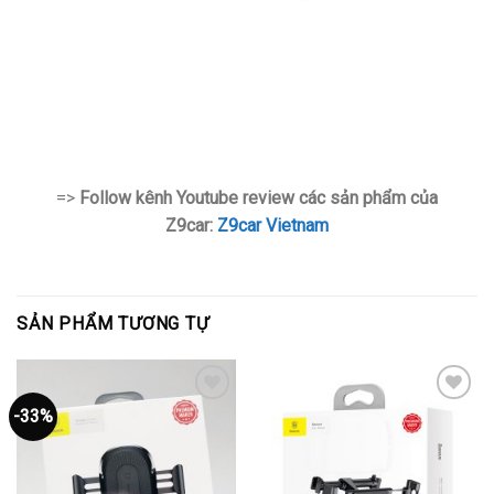
=>
Follow kênh Youtube review các sản phẩm của
Z9car:
Z9car Vietnam
SẢN PHẨM TƯƠNG TỰ
-33%
Thêm
Thêm
vào
vào
yêu
yêu
thích
thích