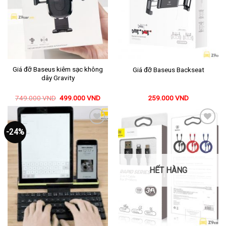
Giá đỡ Baseus kiêm sạc không
Giá đỡ Baseus Backseat
dây Gravity
749.000
VND
499.000
VND
259.000
VND
Mua ngay
Mua ngay
-24%
Thêm
Thêm
vào
vào
yêu
yêu
thích
thích
HẾT HÀNG