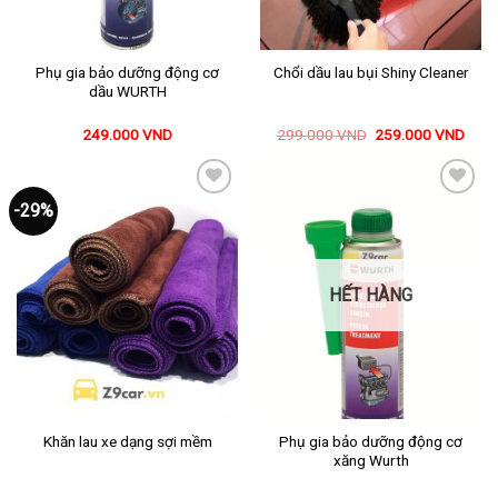
Phụ gia bảo dưỡng động cơ
Chổi dầu lau bụi Shiny Cleaner
dầu WURTH
249.000
VND
299.000
VND
259.000
VND
Mua ngay
Mua ngay
-29%
Thêm
Thêm
vào
vào
yêu
yêu
thích
thích
HẾT HÀNG
Phụ gia bảo dưỡng động cơ
Khăn lau xe dạng sợi mềm
xăng Wurth