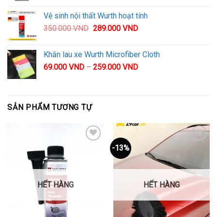
Vệ sinh nội thất Wurth hoạt tính
350.000
VND
289.000
VND
Khăn lau xe Wurth Microfiber Cloth
69.000
VND
–
259.000
VND
SẢN PHẨM TƯƠNG TỰ
-13%
Thêm
Thêm
vào
vào
yêu
yêu
thích
thích
HẾT HÀNG
HẾT HÀNG