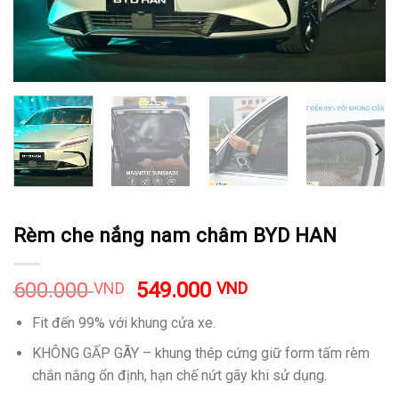
Rèm che nắng nam châm BYD HAN
600.000
549.000
VND
VND
Fit đến 99% với khung cửa xe.
KHÔNG GẤP GÃY – khung thép cứng giữ form tấm rèm
chắn nắng ổn định, hạn chế nứt gãy khi sử dụng.