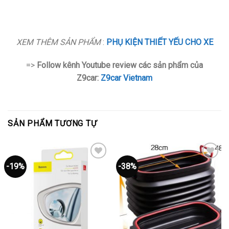
XEM THÊM SẢN PHẨM
:
PHỤ KIỆN THIẾT YẾU CHO XE
=>
Follow kênh Youtube review các sản phẩm của
Z9car:
Z9car Vietnam
SẢN PHẨM TƯƠNG TỰ
-19%
-38%
Thêm
Thêm
vào
vào
yêu
yêu
thích
thích