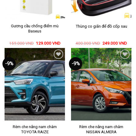
Gương cầu chống điểm mù
Thùng co giãn để đồ cốp sau
Baseus
159.000
VND
129.000
VND
400.000
VND
249.000
VND
Mua ngay
Mua ngay
-9%
-9%
Thêm
Thêm
vào
vào
yêu
yêu
thích
thích
Rèm che nắng nam châm
Rèm che nắng nam châm
TOYOTA RAIZE
NISSAN ALMERA