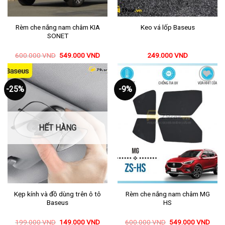
Rèm che nắng nam châm KIA
Keo vá lốp Baseus
SONET
600.000
VND
549.000
VND
249.000
VND
Mua ngay
Mua ngay
-25%
-9%
Thêm
Thêm
vào
vào
yêu
yêu
thích
thích
HẾT HÀNG
Kẹp kính và đồ dùng trên ô tô
Rèm che nắng nam châm MG
Baseus
HS
199.000
VND
149.000
VND
600.000
VND
549.000
VND