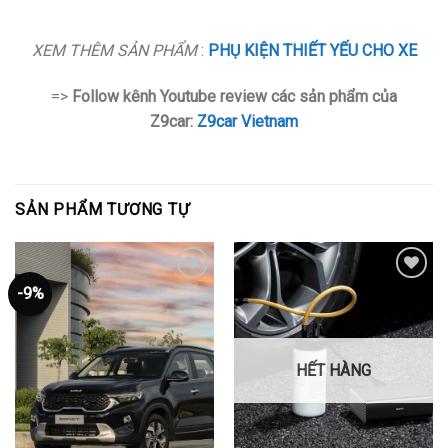
XEM THÊM SẢN PHẨM
:
PHỤ KIỆN THIẾT YẾU CHO XE
=>
Follow kênh Youtube review các sản phẩm của
Z9car:
Z9car Vietnam
SẢN PHẨM TƯƠNG TỰ
-9%
Thêm
Thêm
vào
vào
yêu
yêu
thích
thích
HẾT HÀNG