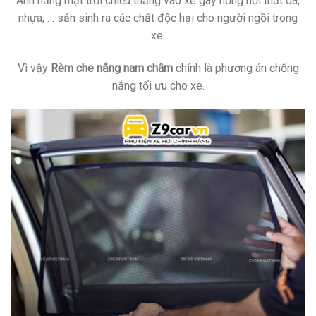
Ánh nắng mặt trời chiếu thẳng vào xe gây hỏng nội thất da,
nhựa, … sản sinh ra các chất độc hại cho người ngồi trong
xe.
Vì vậy
Rèm che nắng nam châm
chính là phương án chống
nắng tối ưu cho xe.