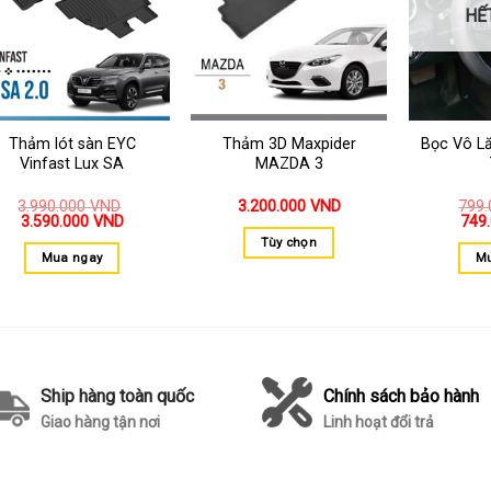
HẾ
Thảm lót sàn EYC
Thảm 3D Maxpider
Bọc Vô Lă
Vinfast Lux SA
MAZDA 3
3.990.000
VND
3.200.000
VND
799
3.590.000
VND
749
Tùy chọn
Mua ngay
Mu
Ship hàng toàn quốc
Chính sách bảo hành
Giao hàng tận nơi
Linh hoạt đổi trả