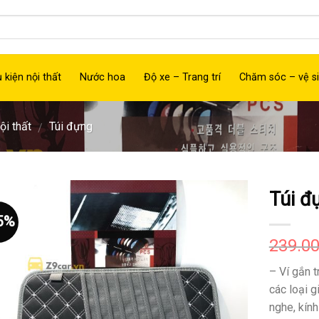
 kiện nội thất
Nước hoa
Độ xe – Trang trí
Chăm sóc – vệ si
ội thất
Túi đựng
/
Túi đ
5%
Thêm
vào
239.0
yêu
thích
– Ví gắn t
các loại gi
nghe, kính