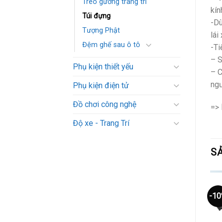
Treo gương trang trí
kín
Túi đựng
-Dù
Tượng Phật
lái 
Đệm ghế sau ô tô
-Ti
– S
Phụ kiện thiết yếu
– C
ngư
Phụ kiện điện tử
Đồ chơi công nghệ
=>
Độ xe - Trang Trí
S
-1