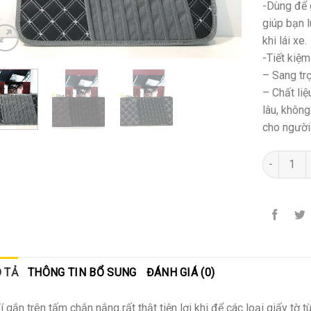
-Dùng để 
giúp bạn 
khi lái xe.
-Tiết kiệ
– Sang trọ
– Chất liệ
lâu, khôn
cho người
Số lượng
 TẢ
THÔNG TIN BỔ SUNG
ĐÁNH GIÁ (0)
í gắn trên tấm chắn nắng rất thật tiện lợi khi để các loại giấy tờ tùy