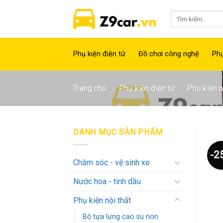
Skip
to
content
Phụ kiện điện tử
Đồ chơi công nghệ
Phụ
Trang chủ
Phụ kiện điện tử
Phụ kiện n
/
/
DANH MỤC SẢN PHẨM
-2
Chăm sóc - vệ sinh xe
Nước hoa - tinh dầu
Phụ kiện nội thất
Bộ tựa lưng cao su non